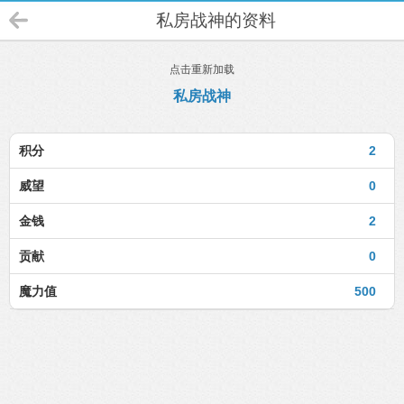
私房战神的资料
点击重新加载
私房战神
积分
2
威望
0
金钱
2
贡献
0
魔力值
500