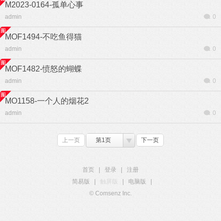
M2023-0164-孤单心事
admin
0
MOF1494-不吃鱼得猫
admin
0
MOF1482-愤怒的蝴蝶
admin
0
MO1158-一个人的烟花2
admin
0
上一页
第1页
下一页
首页
|
登录
|
注册
简易版
|
触屏版
|
电脑版
|
© Comsenz Inc.