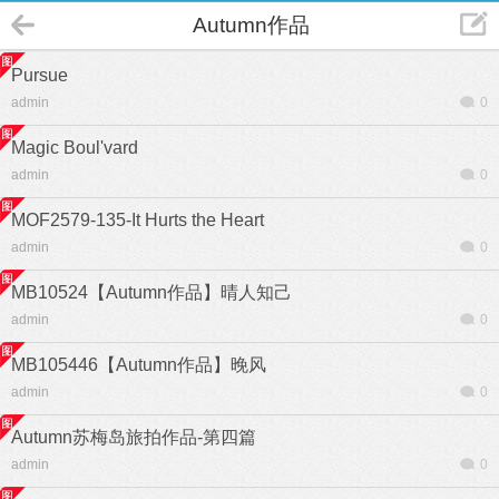
Autumn作品
Pursue
admin
0
Magic Boul'vard
admin
0
MOF2579-135-It Hurts the Heart
admin
0
MB10524【Autumn作品】晴人知己
admin
0
MB105446【Autumn作品】晚风
admin
0
Autumn苏梅岛旅拍作品-第四篇
admin
0